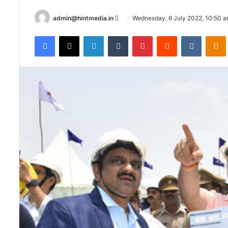
Send
admin@hintmedia.in
Wednesday, 6 July 2022, 10:50 
an
Facebook
X
LinkedIn
Tumblr
Pinterest
Reddit
VKontak
email