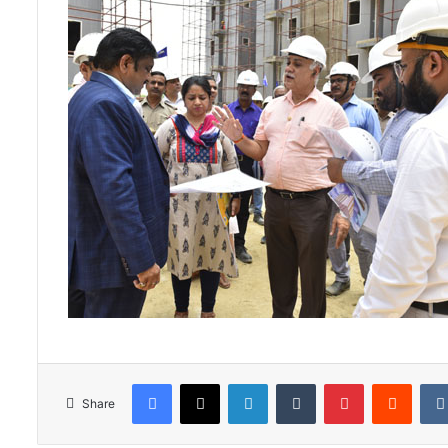
Facebook
X
LinkedIn
Tumblr
Pinterest
Reddi
Share