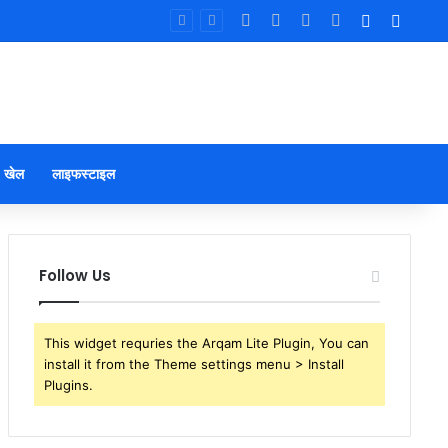
Facebook
X
YouTube
Instagram
Log In
Sideb
खेल
लाइफस्टाइल
Follow Us
This widget requries the Arqam Lite Plugin, You can
install it from the Theme settings menu > Install
Plugins.