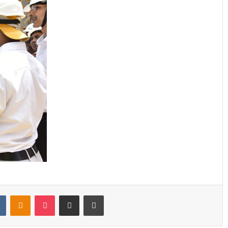
t
VKontakte
Odnoklassniki
Pocket
Share via Email
Print