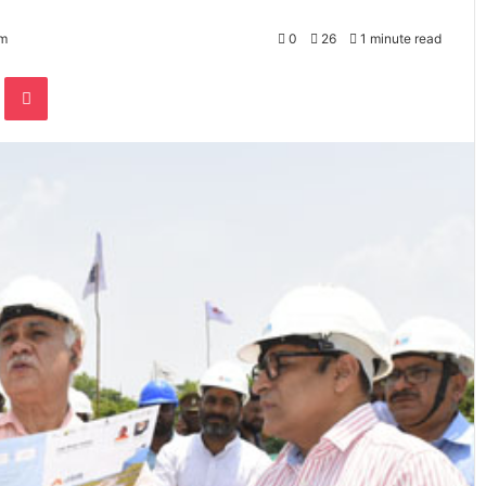
am
0
26
1 minute read
te
Odnoklassniki
Pocket