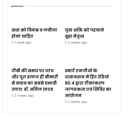
सत्ता को विनम्र व लचीला
युवा शक्ति को पहचाने
होना चाहिए
बूढ़ा नेतृत्व
1 week ago
2 weeks ago
टीबी की समय पर जांच
स्मार्ट एनजीओ के
और पूरा इलाज ही बीमारी
तत्वावधान में हिंट रेडियो
से बचाव का सबसे प्रभावी
90.4 द्वारा टीकाकरण
उपाय: डॉ. अनिल यादव
जागरूकता एवं शिविर का
आयोजन
2 weeks ago
2 weeks ago