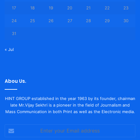
17
18
19
20
21
22
23
24
25
26
27
28
29
30
31
« Jul
Abou Us.
HINT GROUP established in the year 1963 by its founder, chairman
late Mr.Vijay Sekhri is a pioneer in the field of Journalism and
Mass Communication in both Print as well as the Electronic media.
Enter
your