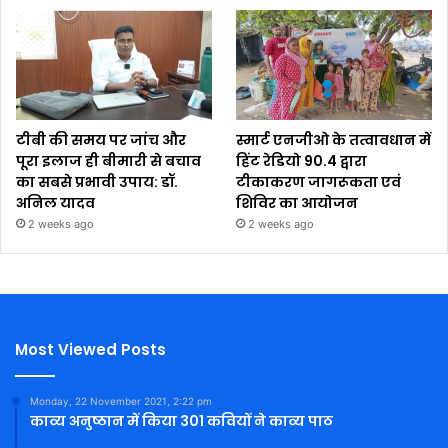
टीबी की समय पर जांच और
स्मार्ट एनजीओ के तत्वावधान में
पूरा इलाज ही बीमारी से बचाव
हिंट रेडियो 90.4 द्वारा
का सबसे प्रभावी उपाय: डॉ.
टीकाकरण जागरूकता एवं
अनिल यादव
शिविर का आयोजन
2 weeks ago
2 weeks ago
Most Viewed Posts
Monday, 22 November 2021, 2:22 pm
काव्य अनुष्ठान में किया 301 कवियों ने काव्य पाठ