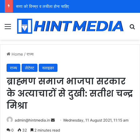
युवा शक्ति को पहचाने बूढ़ा नेतृत्व
Menu
Se
Home
/
राज्य
राज्य
लेटेस्ट
स्लाइडर
ब्राह्मण समाज भाजपा सरकार
के अत्याचारों से दुखी: सतीश चन्द्र
मिश्रा
Send
admin@hintmedia.in
Wednesday, 11 August 2021, 11:15 am
an
0
32
2 minutes read
email