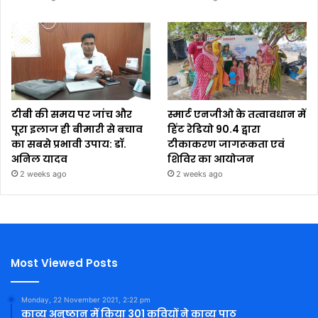
टीबी की समय पर जांच और
स्मार्ट एनजीओ के तत्वावधान में
पूरा इलाज ही बीमारी से बचाव
हिंट रेडियो 90.4 द्वारा
का सबसे प्रभावी उपाय: डॉ.
टीकाकरण जागरूकता एवं
अनिल यादव
शिविर का आयोजन
2 weeks ago
2 weeks ago
Most Viewed Posts
Monday, 22 November 2021, 2:22 pm
काव्य अनुष्ठान में किया 301 कवियों ने काव्य पाठ