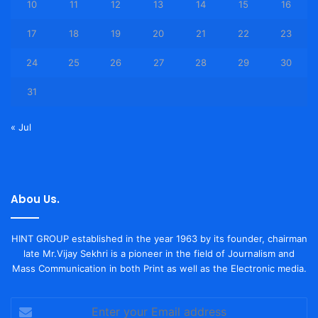
10
11
12
13
14
15
16
17
18
19
20
21
22
23
24
25
26
27
28
29
30
31
« Jul
Abou Us.
HINT GROUP established in the year 1963 by its founder, chairman
late Mr.Vijay Sekhri is a pioneer in the field of Journalism and
Mass Communication in both Print as well as the Electronic media.
Enter