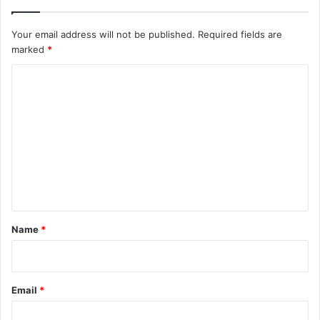
Your email address will not be published.
Required fields are
marked
*
C
o
m
m
e
n
t
*
Name
*
Email
*