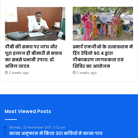
टीबी की समय पर जांच और
स्मार्ट एनजीओ के तत्वावधान में
पूरा इलाज ही बीमारी से बचाव
हिंट रेडियो 90.4 द्वारा
का सबसे प्रभावी उपाय: डॉ.
टीकाकरण जागरूकता एवं
अनिल यादव
शिविर का आयोजन
2 weeks ago
2 weeks ago
Most Viewed Posts
Monday, 22 November 2021, 2:22 pm
काव्य अनुष्ठान में किया 301 कवियों ने काव्य पाठ