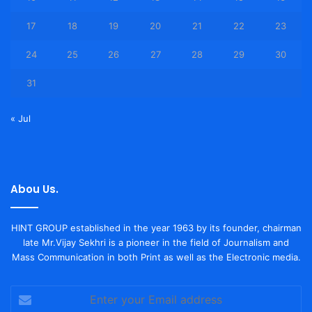
17
18
19
20
21
22
23
24
25
26
27
28
29
30
31
« Jul
Abou Us.
HINT GROUP established in the year 1963 by its founder, chairman
late Mr.Vijay Sekhri is a pioneer in the field of Journalism and
Mass Communication in both Print as well as the Electronic media.
Enter
your