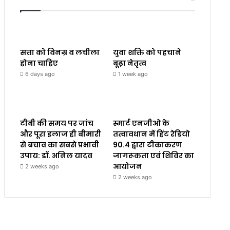
सत्ता को विनम्र व लचीला
युवा शक्ति को पहचाने
होना चाहिए
बूढ़ा नेतृत्व
6 days ago
1 week ago
टीबी की समय पर जांच
स्मार्ट एनजीओ के
और पूरा इलाज ही बीमारी
तत्वावधान में हिंट रेडियो
से बचाव का सबसे प्रभावी
90.4 द्वारा टीकाकरण
उपाय: डॉ. अनिल यादव
जागरूकता एवं शिविर का
आयोजन
2 weeks ago
2 weeks ago