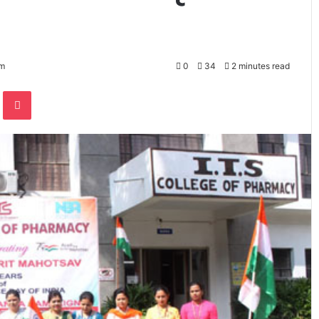
pm
0
34
2 minutes read
te
Odnoklassniki
Pocket