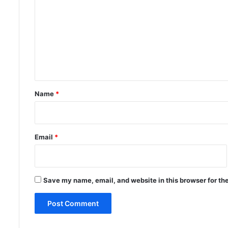
m
m
e
n
t
*
Name
*
Email
*
Save my name, email, and website in this browser for th