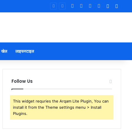
Facebook
X
YouTube
Instagram
Log In
Sideb
खेल
लाइफस्टाइल
Follow Us
This widget requries the Arqam Lite Plugin, You can
install it from the Theme settings menu > Install
Plugins.