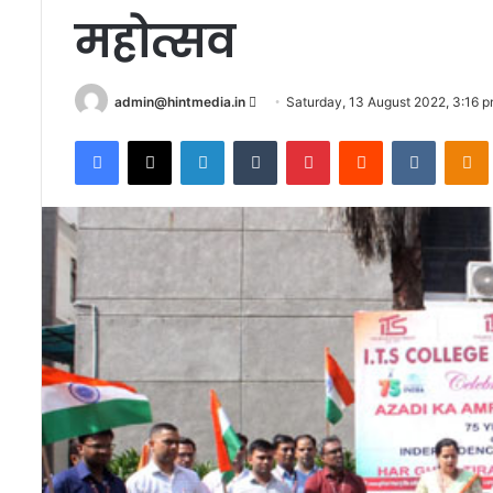
महोत्सव
Send
admin@hintmedia.in
Saturday, 13 August 2022, 3:16 
an
Facebook
X
LinkedIn
Tumblr
Pinterest
Reddit
VKontak
email