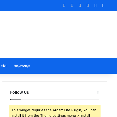
Facebook
X
YouTube
Instagram
Log In
Sideb
खेल
लाइफस्टाइल
Follow Us
This widget requries the Arqam Lite Plugin, You can
install it from the Theme settings menu > Install