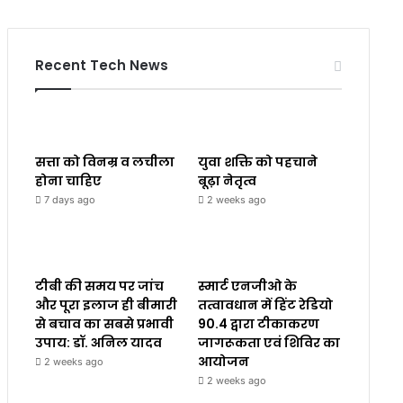
Recent Tech News
सत्ता को विनम्र व लचीला
युवा शक्ति को पहचाने
होना चाहिए
बूढ़ा नेतृत्व
7 days ago
2 weeks ago
टीबी की समय पर जांच
स्मार्ट एनजीओ के
और पूरा इलाज ही बीमारी
तत्वावधान में हिंट रेडियो
से बचाव का सबसे प्रभावी
90.4 द्वारा टीकाकरण
उपाय: डॉ. अनिल यादव
जागरूकता एवं शिविर का
आयोजन
2 weeks ago
2 weeks ago