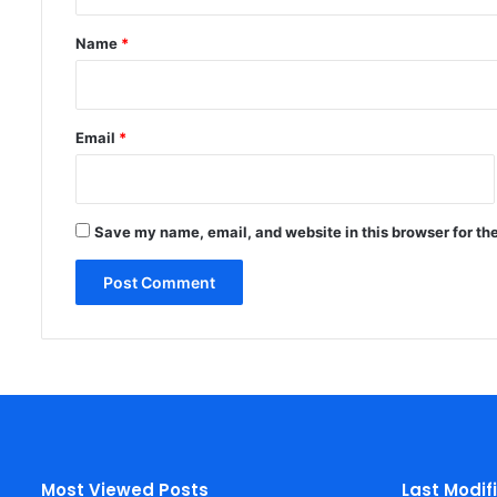
t
*
Name
*
Email
*
Save my name, email, and website in this browser for th
Most Viewed Posts
Last Modif