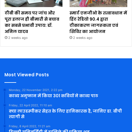
टीबी की समय पर जांच और
स्मार्ट एनजीओ के तत्वावधान में
पूरा इलाज ही बीमारी से बचाव
हिंट रेडियो 90.4 द्वारा
का सबसे प्रभावी उपाय: डॉ.
टीकाकरण जागरूकता एवं
अनिल यादव
शिविर का आयोजन
2 weeks ago
2 weeks ago
Most Viewed Posts
Monday, 22 November 2021, 2:22 pm
काव्य अनुष्ठान में किया 301 कवियों ने काव्य पाठ
Friday, 22 April 2022, 11:10 am
क्या लाउडस्पीकर सेहत के लिए हानिकारक है, जानिए डा. बीपी
त्यागी से
Friday, 8 April 2022, 11:21 am
दिल्ली यूनिवर्सिटी में दाखिले की प्रक्रिया शुरू,