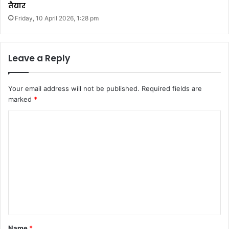
तैयार
Friday, 10 April 2026, 1:28 pm
Leave a Reply
Your email address will not be published.
Required fields are
marked
*
C
o
m
m
e
n
t
*
Name
*