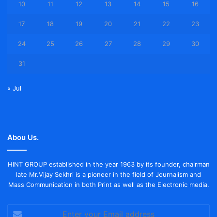
10
11
12
13
14
15
16
17
18
19
20
21
22
23
24
25
26
27
28
29
30
31
« Jul
Abou Us.
HINT GROUP established in the year 1963 by its founder, chairman
late Mr.Vijay Sekhri is a pioneer in the field of Journalism and
Mass Communication in both Print as well as the Electronic media.
Enter