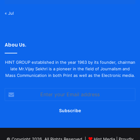
« Jul
Abou Us.
HINT GROUP established in the year 1963 by its founder, chairman
late Mr.Vijay Sekhri is a pioneer in the field of Journalism and
Mass Communication in both Print as well as the Electronic media.
Enter
your
Email
address
© Copyright 2026, All Rights Reserved |
Hint Media
| Proudly