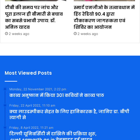
टीबी की समय पर जांच और
स्मार्ट एनजीओ के तत्वावधान में
पूरा इलाज ही बीमारी से बचाव
हिंट रेडियो 90.4 द्वारा
का सबसे प्रभावी उपाय: डॉ.
टीकाकरण जागरूकता एवं
अनिल यादव
शिविर का आयोजन
2 weeks ago
2 weeks ago
Most Viewed Posts
Monday, 22 November 2021, 2:22 pm
काव्य अनुष्ठान में किया 301 कवियों ने काव्य पाठ
Friday, 22 April 2022, 11:10 am
क्या लाउडस्पीकर सेहत के लिए हानिकारक है, जानिए डा. बीपी
त्यागी से
Friday, 8 April 2022, 11:21 am
दिल्ली यूनिवर्सिटी में दाखिले की प्रक्रिया शुरू,
cuet.samarth.ac.in वेबसाइट हुई लाइव