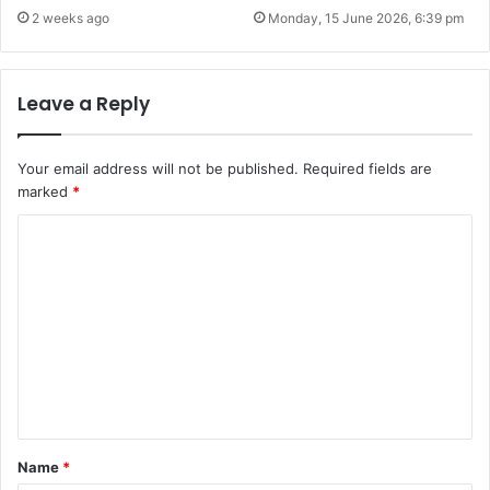
2 weeks ago
Monday, 15 June 2026, 6:39 pm
Leave a Reply
Your email address will not be published.
Required fields are
marked
*
C
o
m
m
e
n
t
*
Name
*