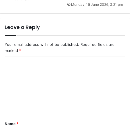
Monday, 15 June 2026, 3:21 pm
Leave a Reply
Your email address will not be published.
Required fields are
marked
*
C
o
m
m
e
n
t
*
Name
*