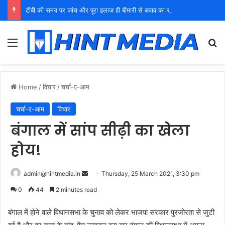
टीबी की समय पर जांच और पूरा इलाज ही बीमारी से बचाव का सबसे प्रभावी उपाय: डॉ. अनिल यादव
Menu
Se
Home
/
विचार
/
चर्चा-ए-आम
चर्चा-ए-आम
विचार
बंगाल में सांप सीढ़ी का खेला
होय!
Send
admin@hintmedia.in
Thursday, 25 March 2021, 3:30 pm
an
0
44
2 minutes read
email
बंगाल में होने वाले विधानसभा के चुनाव को लेकर भाजपा सरकार पुरजोरता से जुटी