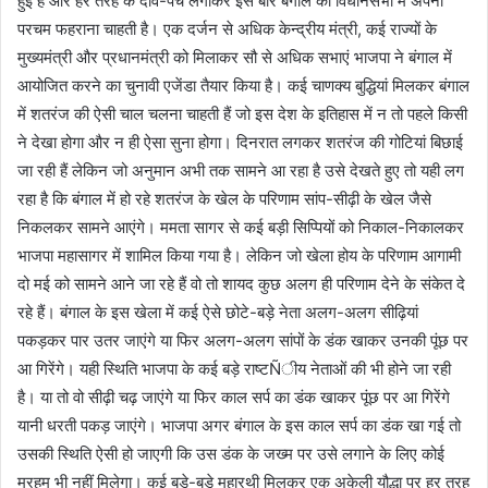
हुई है और हर तरह के दांव-पेंच लगाकर इस बार बंगाल की विधानसभा में अपना
परचम फहराना चाहती है। एक दर्जन से अधिक केन्द्रीय मंत्री, कई राज्यों के
मुख्यमंत्री और प्रधानमंत्री को मिलाकर सौ से अधिक सभाएं भाजपा ने बंगाल में
आयोजित करने का चुनावी एजेंडा तैयार किया है। कई चाणक्य बुद्धियां मिलकर बंगाल
में शतरंज की ऐसी चाल चलना चाहती हैं जो इस देश के इतिहास में न तो पहले किसी
ने देखा होगा और न ही ऐसा सुना होगा। दिनरात लगकर शतरंज की गोटियां बिछाई
जा रही हैं लेकिन जो अनुमान अभी तक सामने आ रहा है उसे देखते हुए तो यही लग
रहा है कि बंगाल में हो रहे शतरंज के खेल के परिणाम सांप-सीढ़ी के खेल जैसे
निकलकर सामने आएंगे। ममता सागर से कई बड़ी सिप्पियों को निकाल-निकालकर
भाजपा महासागर में शामिल किया गया है। लेकिन जो खेला होय के परिणाम आगामी
दो मई को सामने आने जा रहे हैं वो तो शायद कुछ अलग ही परिणाम देने के संकेत दे
रहे हैं। बंगाल के इस खेला में कई ऐसे छोटे-बड़े नेता अलग-अलग सीढ़ियां
पकड़कर पार उतर जाएंगे या फिर अलग-अलग सांपों के डंक खाकर उनकी पूंछ पर
आ गिरेंगे। यही स्थिति भाजपा के कई बड़े राष्टÑीय नेताओं की भी होने जा रही
है। या तो वो सीढ़ी चढ़ जाएंगे या फिर काल सर्प का डंक खाकर पूंछ पर आ गिरेंगे
यानी धरती पकड़ जाएंगे। भाजपा अगर बंगाल के इस काल सर्प का डंक खा गई तो
उसकी स्थिति ऐसी हो जाएगी कि उस डंक के जख्म पर उसे लगाने के लिए कोई
मरहम भी नहीं मिलेगा। कई बड़े-बड़े महारथी मिलकर एक अकेली यौद्धा पर हर तरह