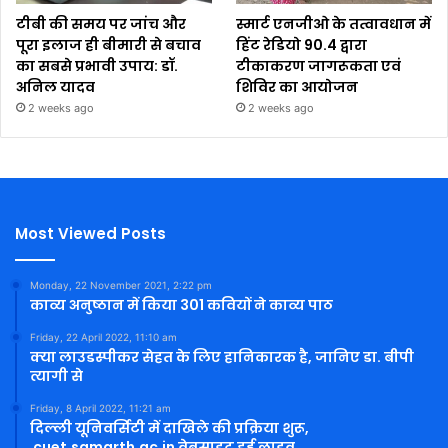
टीबी की समय पर जांच और
स्मार्ट एनजीओ के तत्वावधान में
पूरा इलाज ही बीमारी से बचाव
हिंट रेडियो 90.4 द्वारा
का सबसे प्रभावी उपाय: डॉ.
टीकाकरण जागरूकता एवं
अनिल यादव
शिविर का आयोजन
2 weeks ago
2 weeks ago
Most Viewed Posts
Monday, 22 November 2021, 2:22 pm
काव्य अनुष्ठान में किया 301 कवियों ने काव्य पाठ
Friday, 22 April 2022, 11:10 am
क्या लाउडस्पीकर सेहत के लिए हानिकारक है, जानिए डा. बीपी
त्यागी से
Friday, 8 April 2022, 11:21 am
दिल्ली यूनिवर्सिटी में दाखिले की प्रक्रिया शुरू,
cuet.samarth.ac.in वेबसाइट हुई लाइव