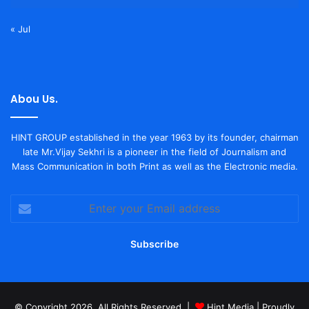
« Jul
Abou Us.
HINT GROUP established in the year 1963 by its founder, chairman
late Mr.Vijay Sekhri is a pioneer in the field of Journalism and
Mass Communication in both Print as well as the Electronic media.
Enter
your
Email
address
© Copyright 2026, All Rights Reserved |
Hint Media
| Proudly