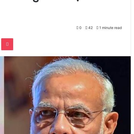
0
42
1 minute read
te
Odnoklassniki
Pocket