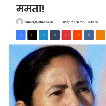
ममता!
Send
admin@hintmedia.in
Friday, 2 April 2021, 3:19 pm
an
Facebook
X
LinkedIn
Tumblr
Pinterest
Reddit
VKontak
email