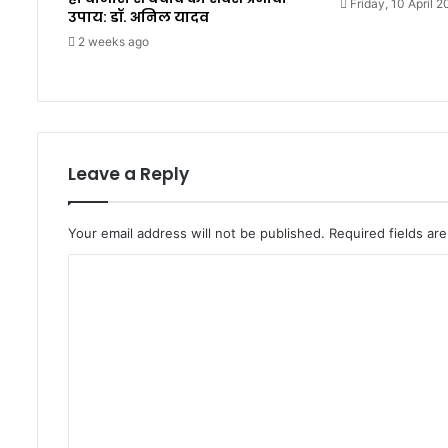
Friday, 10 April 
उपाय: डॉ. अनिल यादव
2 weeks ago
Leave a Reply
Your email address will not be published.
Required fields a
C
o
m
m
e
n