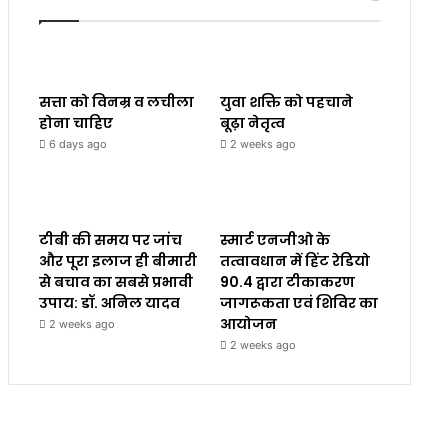
सत्ता को विनम्र व लचीला
युवा शक्ति को पहचाने
होना चाहिए
बूढ़ा नेतृत्व
6 days ago
2 weeks ago
टीबी की समय पर जांच
स्मार्ट एनजीओ के
और पूरा इलाज ही बीमारी
तत्वावधान में हिंट रेडियो
से बचाव का सबसे प्रभावी
90.4 द्वारा टीकाकरण
उपाय: डॉ. अनिल यादव
जागरूकता एवं शिविर का
आयोजन
2 weeks ago
2 weeks ago