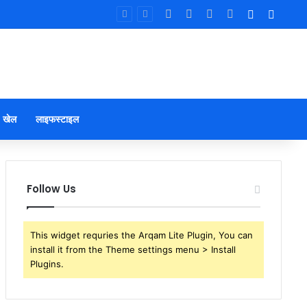
Facebook
X
YouTube
Instagram
Log In
Sideb
खेल
लाइफस्टाइल
Follow Us
This widget requries the Arqam Lite Plugin, You can
install it from the Theme settings menu > Install
Plugins.