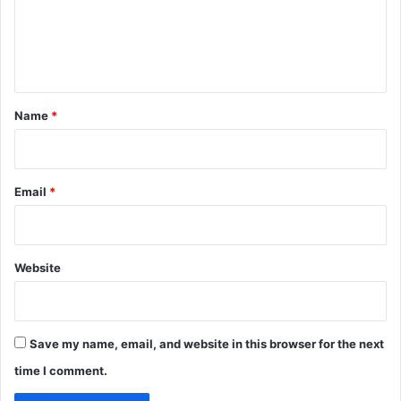
m
e
n
t
*
Name
*
Email
*
Website
Save my name, email, and website in this browser for the next
time I comment.