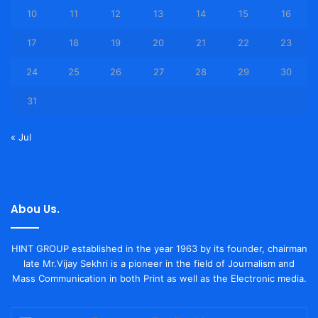
10
11
12
13
14
15
16
17
18
19
20
21
22
23
24
25
26
27
28
29
30
31
« Jul
Abou Us.
HINT GROUP established in the year 1963 by its founder, chairman
late Mr.Vijay Sekhri is a pioneer in the field of Journalism and
Mass Communication in both Print as well as the Electronic media.
Enter