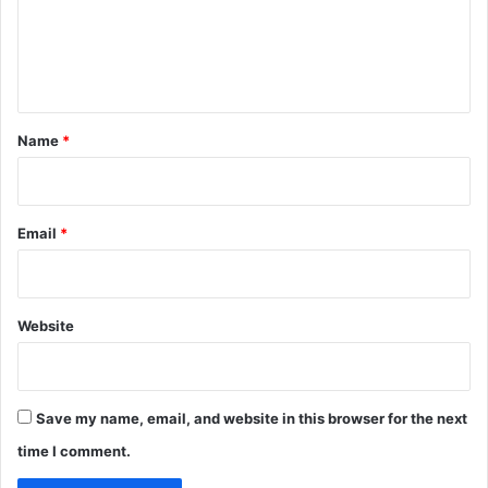
m
e
n
t
*
Name
*
Email
*
Website
Save my name, email, and website in this browser for the next
time I comment.