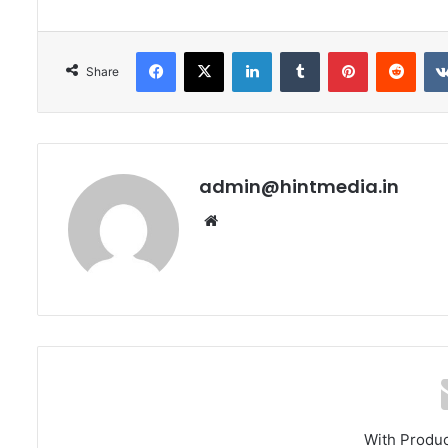
Facebook
X
LinkedIn
Tumblr
Pinterest
Redd
Share
admin@hintmedia.in
Website
With Produ