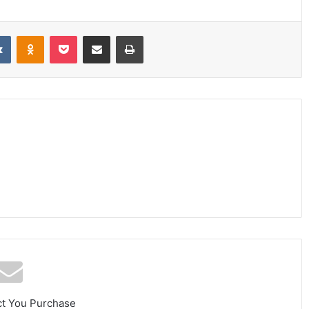
it
VKontakte
Odnoklassniki
Pocket
Share via Email
Print
ct You Purchase