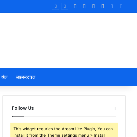
Facebook
X
YouTube
Instagram
Log In
Sideb
खेल
लाइफस्टाइल
Follow Us
This widget requries the Arqam Lite Plugin, You can
install it from the Theme settings menu > Install