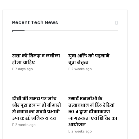
Recent Tech News
सत्ता को विनम्र व लचीला
युवा शक्ति को पहचाने
होना चाहिए
बूढ़ा नेतृत्व
7 days ago
2 weeks ago
टीबी की समय पर जांच
स्मार्ट एनजीओ के
और पूरा इलाज ही बीमारी
तत्वावधान में हिंट रेडियो
से बचाव का सबसे प्रभावी
90.4 द्वारा टीकाकरण
उपाय: डॉ. अनिल यादव
जागरूकता एवं शिविर का
आयोजन
2 weeks ago
2 weeks ago