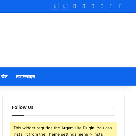
Facebook
X
YouTube
Instagram
Log In
Sideb
खेल
लाइफस्टाइल
Follow Us
This widget requries the Arqam Lite Plugin, You can
install it from the Theme settings menu > Install