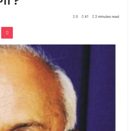
ेगा ?
0
41
2 minutes read
te
Odnoklassniki
Pocket