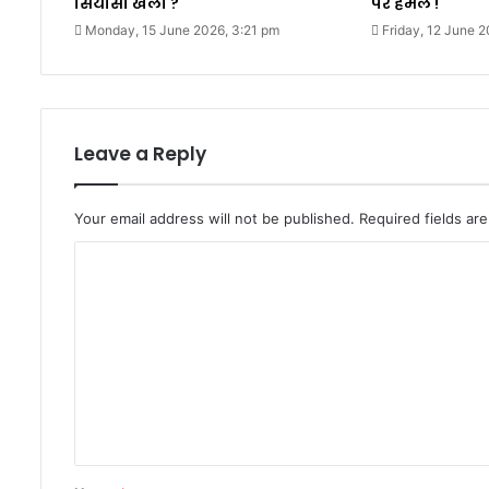
सियासी खेला ?
पर हमलें !
Monday, 15 June 2026, 3:21 pm
Friday, 12 June 
Leave a Reply
Your email address will not be published.
Required fields a
C
o
m
m
e
n
t
*