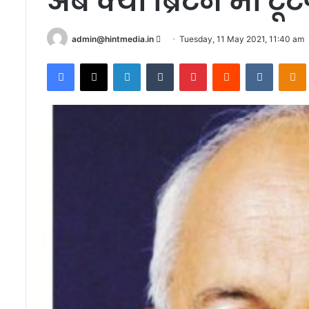
अब क्या ब्रिटेन भी टूट
Send
admin@hintmedia.in
Tuesday, 11 May 2021, 11:40 am
an
Facebook
X
LinkedIn
Tumblr
Pinterest
Reddit
VKontak
email