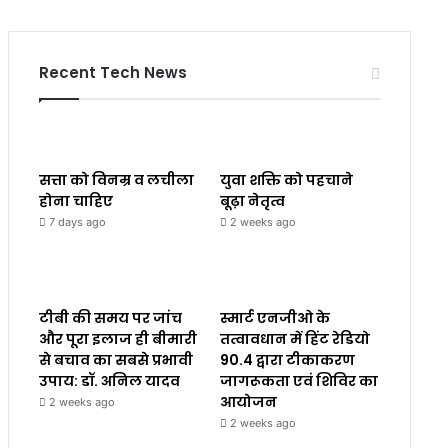
Recent Tech News
सत्ता को विनम्र व लचीला
युवा शक्ति को पहचाने
होना चाहिए
बूढ़ा नेतृत्व
7 days ago
2 weeks ago
टीबी की समय पर जांच
स्मार्ट एनजीओ के
और पूरा इलाज ही बीमारी
तत्वावधान में हिंट रेडियो
से बचाव का सबसे प्रभावी
90.4 द्वारा टीकाकरण
उपाय: डॉ. अनिल यादव
जागरूकता एवं शिविर का
आयोजन
2 weeks ago
2 weeks ago