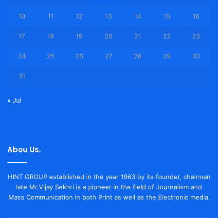
10
11
12
13
14
15
16
17
18
19
20
21
22
23
24
25
26
27
28
29
30
31
« Jul
Abou Us.
HINT GROUP established in the year 1963 by its founder, chairman
late Mr.Vijay Sekhri is a pioneer in the field of Journalism and
Mass Communication in both Print as well as the Electronic media.