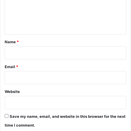
m
e
n
t
*
Name
*
Email
*
Website
Save my name, email, and website in this browser for the next
time I comment.