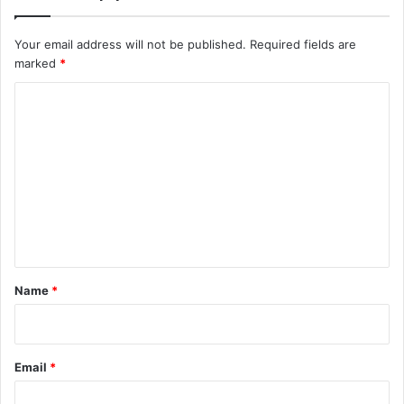
Your email address will not be published.
Required fields are
marked
*
C
o
m
m
e
n
t
*
Name
*
Email
*