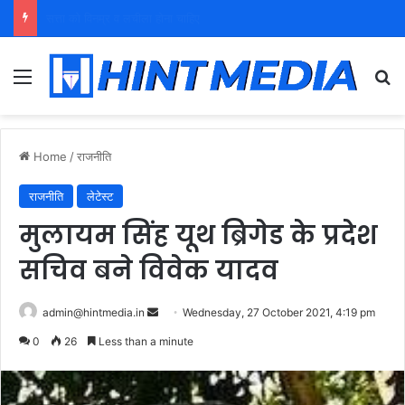
युवा शक्ति को पहचाने बूढ़ा नेतृत्व
Menu
Se
Home
/
राजनीति
राजनीति
लेटेस्ट
मुलायम सिंह यूथ ब्रिगेड के प्रदेश
सचिव बने विवेक यादव
Send
admin@hintmedia.in
Wednesday, 27 October 2021, 4:19 pm
an
0
26
Less than a minute
email