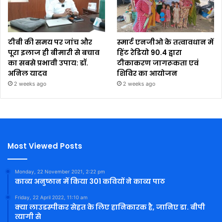
टीबी की समय पर जांच और
स्मार्ट एनजीओ के तत्वावधान में
पूरा इलाज ही बीमारी से बचाव
हिंट रेडियो 90.4 द्वारा
का सबसे प्रभावी उपाय: डॉ.
टीकाकरण जागरूकता एवं
अनिल यादव
शिविर का आयोजन
2 weeks ago
2 weeks ago
Most Viewed Posts
Monday, 22 November 2021, 2:22 pm
काव्य अनुष्ठान में किया 301 कवियों ने काव्य पाठ
Friday, 22 April 2022, 11:10 am
क्या लाउडस्पीकर सेहत के लिए हानिकारक है, जानिए डा. बीपी
त्यागी से