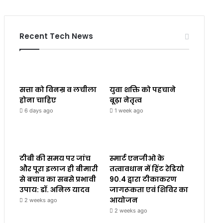
Recent Tech News
सत्ता को विनम्र व लचीला
युवा शक्ति को पहचाने
होना चाहिए
बूढ़ा नेतृत्व
6 days ago
1 week ago
टीबी की समय पर जांच
स्मार्ट एनजीओ के
और पूरा इलाज ही बीमारी
तत्वावधान में हिंट रेडियो
से बचाव का सबसे प्रभावी
90.4 द्वारा टीकाकरण
उपाय: डॉ. अनिल यादव
जागरूकता एवं शिविर का
आयोजन
2 weeks ago
2 weeks ago