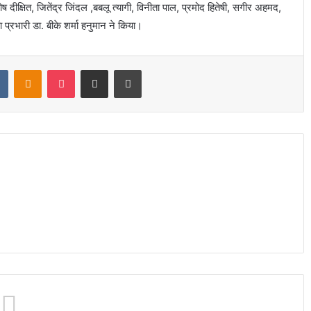
 दीक्षित, जितेंद्र जिंदल ,बबलू त्यागी, विनीता पाल, प्रमोद हितेषी, सगीर अहमद,
 प्रभारी डा. बीके शर्मा हनुमान ने किया।
t
VKontakte
Odnoklassniki
Pocket
Share via Email
Print