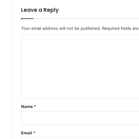
Leave a Reply
Your email address will not be published.
Required fields a
C
o
m
m
e
n
t
*
Name
*
Email
*