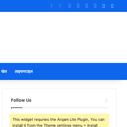
Facebook
X
YouTube
Instagram
Log In
Sideb
खेल
लाइफस्टाइल
Follow Us
This widget requries the Arqam Lite Plugin, You can
install it from the Theme settings menu > Install