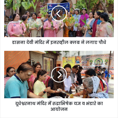
डासना देवी मंदिर में इनरव्हील क्लब ने लगाए पौधे
दूधेश्वरनाथ मंदिर में रुद्राभिषेक यज्ञ व भंडारे का
आयोजन