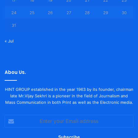
17
18
19
20
21
22
23
24
25
26
27
28
29
30
31
« Jul
Abou Us.
HINT GROUP established in the year 1963 by its founder, chairman
late Mr.Vijay Sekhri is a pioneer in the field of Journalism and
Mass Communication in both Print as well as the Electronic media.
Enter
your
Email
address