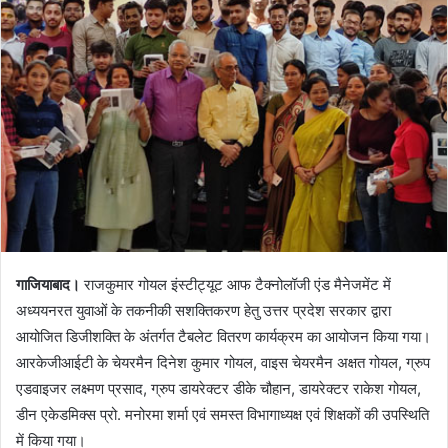
गाजियाबाद।
राजकुमार गोयल इंस्टीट्यूट आफ टैक्नोलॉजी एंड मैनेजमेंट में
अध्ययनरत युवाओं के तकनीकी सशक्तिकरण हेतु उत्तर प्रदेश सरकार द्वारा
आयोजित डिजीशक्ति के अंतर्गत टैबलेट वितरण कार्यक्रम का आयोजन किया गया।
आरकेजीआईटी के चेयरमैन दिनेश कुमार गोयल, वाइस चेयरमैन अक्षत गोयल, ग्रुप
एडवाइजर लक्ष्मण प्रसाद, ग्रुप डायरेक्टर डीके चौहान, डायरेक्टर राकेश गोयल,
डीन एकेडमिक्स प्रो. मनोरमा शर्मा एवं समस्त विभागाध्यक्ष एवं शिक्षकों की उपस्थिति
में किया गया।