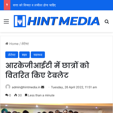
युवा शक्ति को पहचाने बूढ़ा नेतृत्व
Menu
Se
Home
/
लेटेस्ट
लेटेस्ट
शहर
स्वास्थ्य
आरकेजीआईटी में छात्रों को
वितरित किए टेबलेट
Send
admin@hintmedia.in
Tuesday, 26 April 2022, 11:51 am
an
0
30
Less than a minute
email