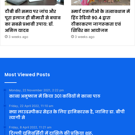
टीबी की समय पर जांच और
स्मार्ट एनजीओ के तत्वावधान में
पूरा इलाज ही बीमारी से बचाव
हिंट रेडियो 90.4 द्वारा
का सबसे प्रभावी उपाय: डॉ.
टीकाकरण जागरूकता एवं
अनिल यादव
शिविर का आयोजन
3 weeks ago
3 weeks ago
Most Viewed Posts
Monday, 22 November 2021, 2:22 pm
काव्य अनुष्ठान में किया 301 कवियों ने काव्य पाठ
Friday, 22 April 2022, 11:10 am
क्या लाउडस्पीकर सेहत के लिए हानिकारक है, जानिए डा. बीपी
त्यागी से
Friday, 8 April 2022, 11:21 am
दिल्ली यूनिवर्सिटी में दाखिले की प्रक्रिया शुरू,