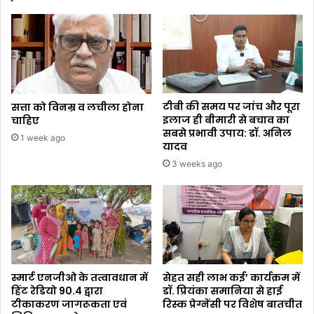
टीबी की समय पर जांच और पूरा
सत्ता को विनम्र व लचीला होना
इलाज ही बीमारी से बचाव का
चाहिए
सबसे प्रभावी उपाय: डॉ. अनिल
1 week ago
यादव
3 weeks ago
स्मार्ट एनजीओ के तत्वावधान में
सेहत सही लाभ कई’ कार्यक्रम में
हिंट रेडियो 90.4 द्वारा
डॉ. प्रियंका समानिया से हाई
टीकाकरण जागरूकता एवं
रिस्क प्रेग्नेंसी पर विशेष बातचीत