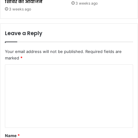
शिविर का आयोजन
3 weeks ago
3 weeks ago
Leave a Reply
Your email address will not be published.
Required fields are
marked
*
C
o
m
m
e
n
t
*
Name
*