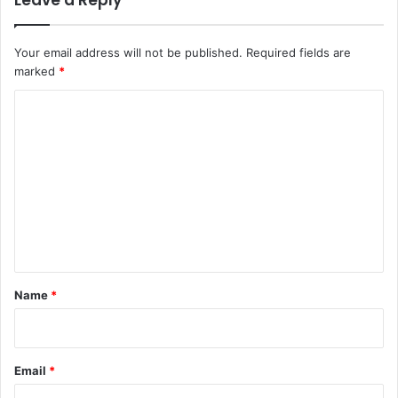
Your email address will not be published.
Required fields are
marked
*
C
o
m
m
e
n
t
*
Name
*
Email
*