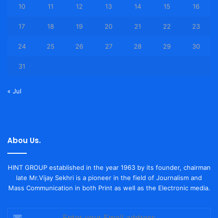
10
11
12
13
14
15
16
17
18
19
20
21
22
23
24
25
26
27
28
29
30
31
« Jul
Abou Us.
HINT GROUP established in the year 1963 by its founder, chairman
late Mr.Vijay Sekhri is a pioneer in the field of Journalism and
Mass Communication in both Print as well as the Electronic media.
Enter