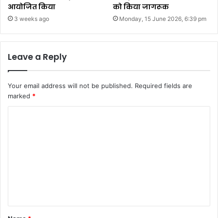
आयोजित किया
को किया जागरूक
3 weeks ago
Monday, 15 June 2026, 6:39 pm
Leave a Reply
Your email address will not be published.
Required fields are
marked
*
C
o
m
m
e
n
t
*