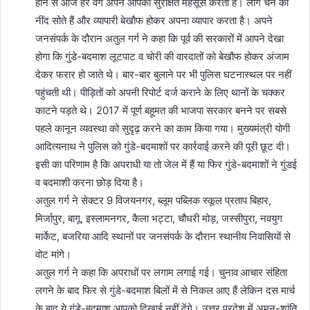
होने से आज हर वर्ग अपने आपको सुरक्षित महसूस करता है। लोग चैन की
नींद सोते हैं और व्यापारी बेखौफ होकर अपना व्यापार करता है। अपने
जनसंपर्क के दौरान अतुल गर्ग ने कहा कि पूर्व की सरकारों में आपने देखा
होगा कि गुंडे-बदमाश लूटपाट व चोरी की वारदातों को बेखौफ होकर अंजाम
देकर फरार हो जाते थे। बार-बार बुलाने पर भी पुलिस घटनास्थल पर नहीं
पहुंचती थी। पीड़ितों को अपनी रिपोर्ट दर्ज कराने के लिए थानों के चक्कर
काटने पड़ते थे। 2017 में पूर्ण बहूमत की भाजपा सरकार बनने पर सबसे
पहले कानून व्यवस्था को सुदृढ़ करने का काम किया गया। मुख्यमंत्री योगी
आदित्यनाथ ने पुलिस को गुंडे-बदमाशों पर कार्रवाई करने की पूरी छूट दी।
इसी का परिणाम है कि अपराधी या तो जेल में हैं या फिर गुंडे-बदमाशों ने गुंडई
व बदमाशी करना छोड़ दिया है।
अतुल गर्ग ने सेक्टर 9 विजयनगर, ब्लूम पब्लिक स्कूल प्रताप बिहार,
मिर्जापुर, बागू, इस्लामनगर, कैला भट्टा, चौधरी मोड़, जस्सीपुरा, नवयुग
मार्केट, बजरिया आदि स्थानों पर जनसंपर्क के दौरान स्थानीय निवासियों से
वोट मांगे।
अतुल गर्ग ने कहा कि अपराधों पर लगाम लगाई गई। चुनाव आचार संहिता
लगने के बाद फिर से गुंडे-बदमाश बिलों में से निकल आए हैं लेकिन दस मार्च
के बाद ये गुंडे-बदमाश आपको दिखाई नहीं देंगे। उत्तर प्रदेश में अमन-शांति