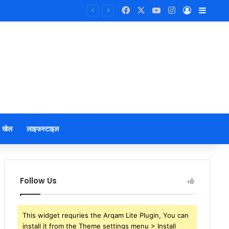
Facebook
X
YouTube
Instagram
Log In
Sideb
खेल
लाइफस्टाइल
Follow Us
This widget requries the Arqam Lite Plugin, You can
install it from the Theme settings menu > Install