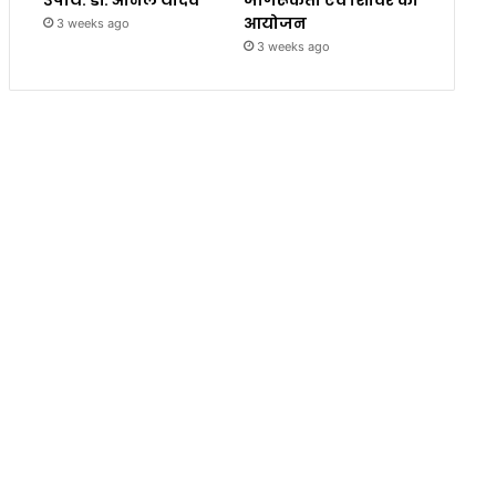
उपाय: डॉ. अनिल यादव
जागरूकता एवं शिविर का
आयोजन
3 weeks ago
3 weeks ago