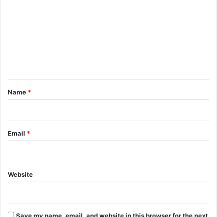
o
m
m
e
n
t
*
Name
*
Email
*
Website
Save my name, email, and website in this browser for the next