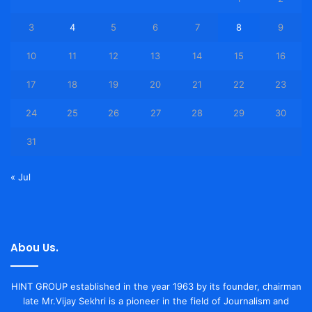
3
4
5
6
7
8
9
10
11
12
13
14
15
16
17
18
19
20
21
22
23
24
25
26
27
28
29
30
31
« Jul
Abou Us.
HINT GROUP established in the year 1963 by its founder, chairman
late Mr.Vijay Sekhri is a pioneer in the field of Journalism and