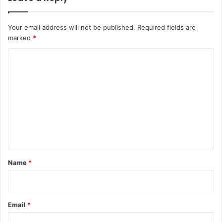
Your email address will not be published.
Required fields are
marked
*
C
o
m
m
e
n
t
*
Name
*
Email
*