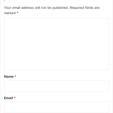
Your email address will not be published.
Required fields are
marked
*
C
o
m
m
e
n
t
*
Name
*
Email
*