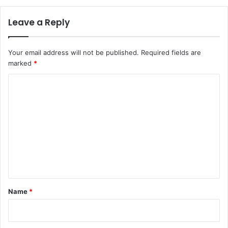
Leave a Reply
Your email address will not be published.
Required fields are
marked
*
C
o
m
m
e
n
t
*
Name
*