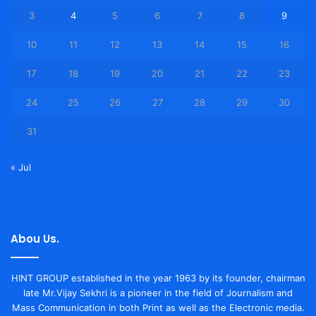
3
4
5
6
7
8
9
10
11
12
13
14
15
16
17
18
19
20
21
22
23
24
25
26
27
28
29
30
31
« Jul
Abou Us.
HINT GROUP established in the year 1963 by its founder, chairman
late Mr.Vijay Sekhri is a pioneer in the field of Journalism and
Mass Communication in both Print as well as the Electronic media.