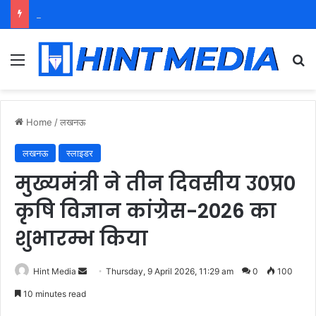
युवा शक्ति को पहचाने बूढ़ा नेतृत्व
Menu
Se
Home
/
लखनऊ
लखनऊ
स्लाइडर
मुख्यमंत्री ने तीन दिवसीय उ0प्र0
कृषि विज्ञान कांग्रेस-2026 का
शुभारम्भ किया
Send
Hint Media
Thursday, 9 April 2026, 11:29 am
0
100
an
10 minutes read
email