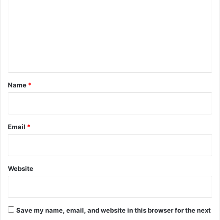
m
m
e
n
t
*
Name
*
Email
*
Website
Save my name, email, and website in this browser for the next