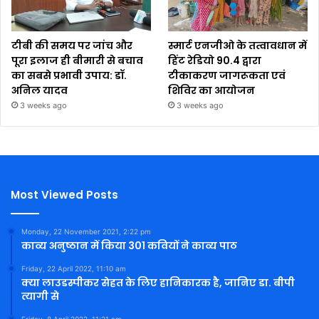
टीबी की समय पर जांच और
स्मार्ट एनजीओ के तत्वावधान में
पूरा इलाज ही बीमारी से बचाव
हिंट रेडियो 90.4 द्वारा
का सबसे प्रभावी उपाय: डॉ.
टीकाकरण जागरूकता एवं
अनिल यादव
शिविर का आयोजन
3 weeks ago
3 weeks ago
Most Viewed Posts
Monday, 22 November 2021, 2:22 pm
काव्य अनुष्ठान में किया 301 कवियों ने काव्य पाठ
Friday, 22 April 2022, 11:10 am
क्या लाउडस्पीकर सेहत के लिए हानिकारक है, जानिए डा. बीपी
त्यागी से
Friday, 8 April 2022, 11:21 am