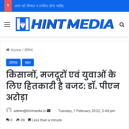
युवा शक्ति को पहचाने बूढ़ा नेतृत्व
Menu
Se
Home
/
लेटेस्ट
लेटेस्ट
शहर
किसानों, मजदूरों एवं युवाओं के
लिए हितकारी है बजट: डॉ. पीएन
अरोड़ा
Send
admin@hintmedia.in
Tuesday, 1 February 2022, 3:49 pm
an
0
36
Less than a minute
email