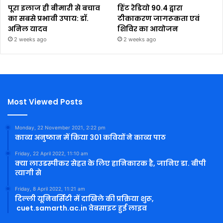
पूरा इलाज ही बीमारी से बचाव
हिंट रेडियो 90.4 द्वारा
का सबसे प्रभावी उपाय: डॉ.
टीकाकरण जागरूकता एवं
अनिल यादव
शिविर का आयोजन
2 weeks ago
2 weeks ago
Most Viewed Posts
Monday, 22 November 2021, 2:22 pm
काव्य अनुष्ठान में किया 301 कवियों ने काव्य पाठ
Friday, 22 April 2022, 11:10 am
क्या लाउडस्पीकर सेहत के लिए हानिकारक है, जानिए डा. बीपी
त्यागी से
Friday, 8 April 2022, 11:21 am
दिल्ली यूनिवर्सिटी में दाखिले की प्रक्रिया शुरू,
cuet.samarth.ac.in वेबसाइट हुई लाइव