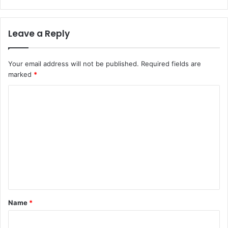
Leave a Reply
Your email address will not be published.
Required fields are
marked
*
C
o
m
m
e
n
t
*
Name
*