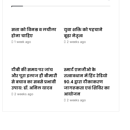
सत्ता को विनम्र व लचीला
युवा शक्ति को पहचाने
होना चाहिए
बूढ़ा नेतृत्व
1 week ago
2 weeks ago
टीबी की समय पर जांच
स्मार्ट एनजीओ के
और पूरा इलाज ही बीमारी
तत्वावधान में हिंट रेडियो
से बचाव का सबसे प्रभावी
90.4 द्वारा टीकाकरण
उपाय: डॉ. अनिल यादव
जागरूकता एवं शिविर का
आयोजन
2 weeks ago
2 weeks ago