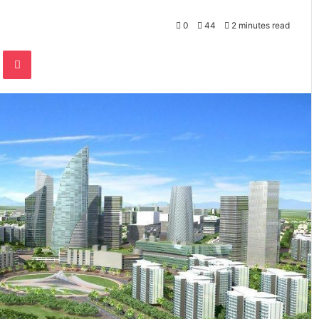
0
44
2 minutes read
te
Odnoklassniki
Pocket