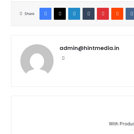
Facebook
X
LinkedIn
Tumblr
Pinterest
Reddi
Share
admin@hintmedia.in
Website
With Produ