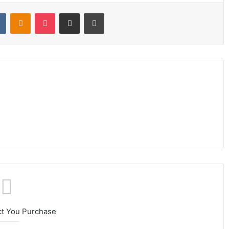
t
VKontakte
Odnoklassniki
Pocket
Share via Email
Print
ct You Purchase