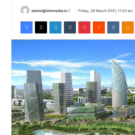
Send
admin@hintmedia.in
Friday, 26 March 2021, 11:32 am
an
Facebook
X
LinkedIn
Tumblr
Pinterest
Reddit
VKontak
email