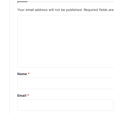
Your email address will not be published.
Required fields a
C
o
m
m
e
n
t
*
Name
*
Email
*