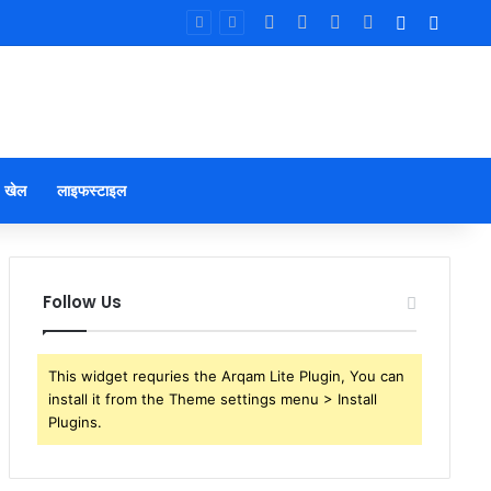
Facebook
X
YouTube
Instagram
Log In
Sideb
खेल
लाइफस्टाइल
Follow Us
This widget requries the Arqam Lite Plugin, You can
install it from the Theme settings menu > Install
Plugins.