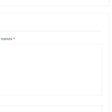
re marked
*