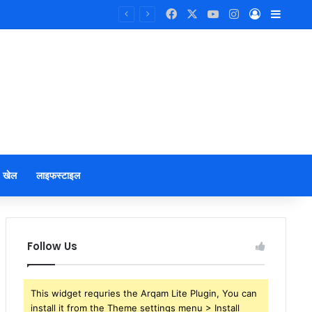
Facebook
X
YouTube
Instagram
Log In
Sideb
खेल
लाइफस्टाइल
Follow Us
This widget requries the Arqam Lite Plugin, You can
install it from the Theme settings menu > Install