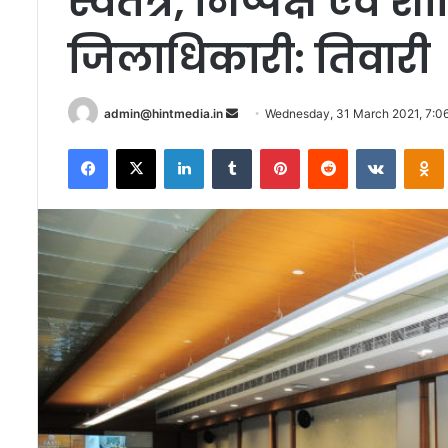
स्वतंत्र, निष्पक्ष एवं शा
जिलाधिकारी: तिवारी
Send
admin@hintmedia.in
Wednesday, 31 March 2021, 7:0
an
Facebook
X
LinkedIn
Tumblr
Pinterest
Reddit
VKontak
email