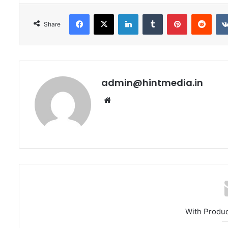
Facebook
X
LinkedIn
Tumblr
Pinterest
Redd
Share
admin@hintmedia.in
Website
With Produ