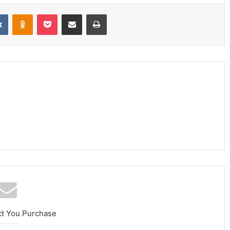
it
VKontakte
Odnoklassniki
Pocket
Share via Email
Print
ct You Purchase