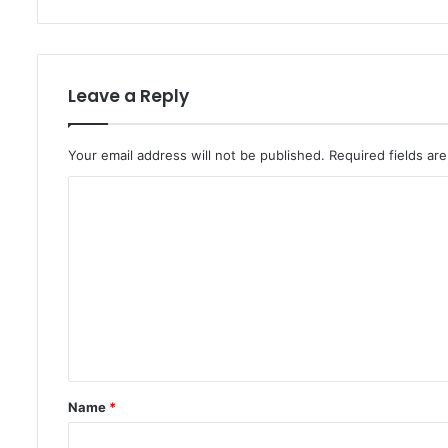
Leave a Reply
Your email address will not be published.
Required fields a
C
o
m
m
e
n
t
*
Name
*