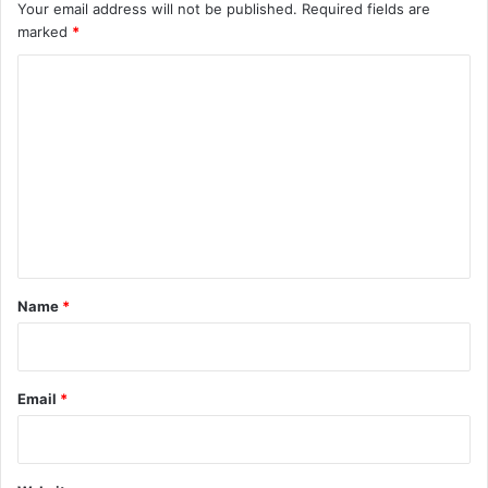
Your email address will not be published.
Required fields are
marked
*
C
o
m
m
e
n
t
*
Name
*
Email
*