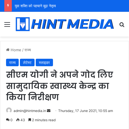
टीबी की समय पर जांच और पूरा इलाज ही बीमारी से बचाव का सबसे प्रभावी उपाय: डॉ. अनिल यादव
Menu
Se
Home
/
राज्य
राज्य
लेटेस्ट
स्लाइडर
सीएम योगी ने अपने गोद लिए
सामुदायिक स्वास्थ्य केन्द्र का
किया निरीक्षण
Send
admin@hintmedia.in
Thursday, 17 June 2021, 10:55 am
an
0
43
2 minutes read
email