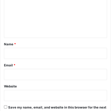
m
m
e
n
t
*
Name
*
Email
*
Website
Save my name, email, and website in this browser for the next