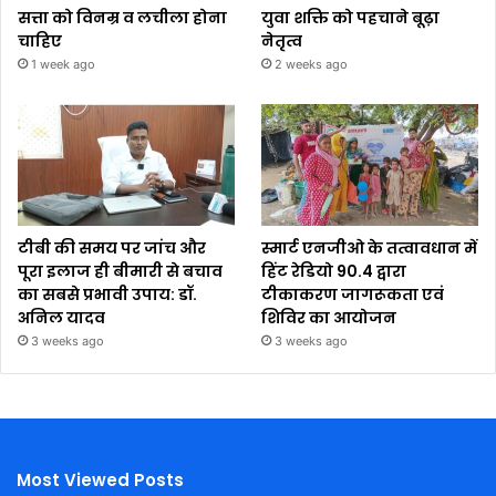
सत्ता को विनम्र व लचीला होना
युवा शक्ति को पहचाने बूढ़ा
चाहिए
नेतृत्व
1 week ago
2 weeks ago
टीबी की समय पर जांच और
स्मार्ट एनजीओ के तत्वावधान में
पूरा इलाज ही बीमारी से बचाव
हिंट रेडियो 90.4 द्वारा
का सबसे प्रभावी उपाय: डॉ.
टीकाकरण जागरूकता एवं
अनिल यादव
शिविर का आयोजन
3 weeks ago
3 weeks ago
Most Viewed Posts