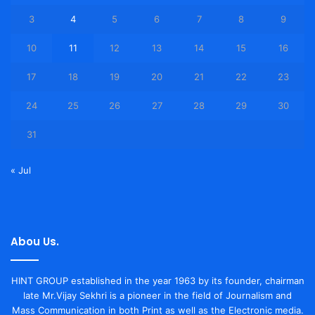
3
4
5
6
7
8
9
10
11
12
13
14
15
16
17
18
19
20
21
22
23
24
25
26
27
28
29
30
31
« Jul
Abou Us.
HINT GROUP established in the year 1963 by its founder, chairman
late Mr.Vijay Sekhri is a pioneer in the field of Journalism and
Mass Communication in both Print as well as the Electronic media.