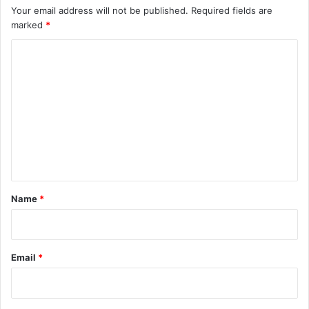
Your email address will not be published.
Required fields are
marked
*
C
o
m
m
e
n
t
*
Name
*
Email
*