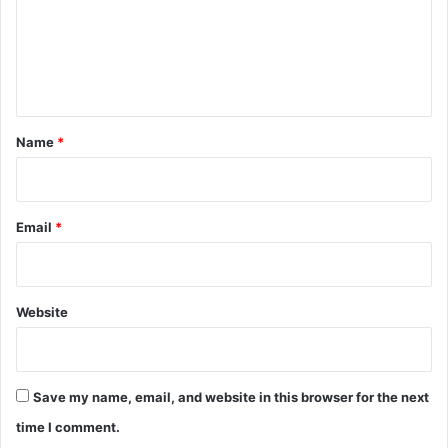
m
e
n
t
*
Name
*
Email
*
Website
Save my name, email, and website in this browser for the next
time I comment.