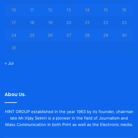
10
11
12
13
14
15
16
17
18
19
20
21
22
23
24
25
26
27
28
29
30
31
« Jul
Abou Us.
HINT GROUP established in the year 1963 by its founder, chairman
late Mr.Vijay Sekhri is a pioneer in the field of Journalism and
Mass Communication in both Print as well as the Electronic media.