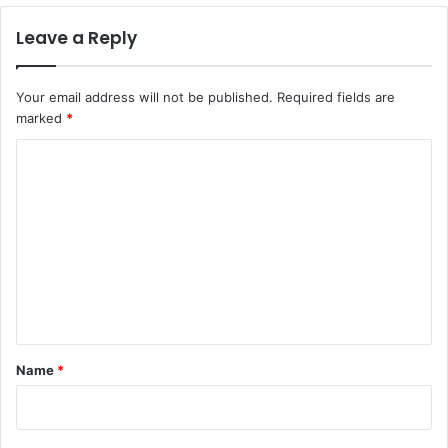
Leave a Reply
Your email address will not be published.
Required fields are
marked
*
C
o
m
m
e
n
t
*
Name
*