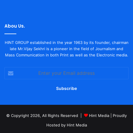
Abou Us.
HINT GROUP established in the year 1963 by its founder, chairman
late Mr.Vijay Sekhri is a pioneer in the field of Journalism and
Mass Communication in both Print as well as the Electronic media.
Enter
your
Email
address
© Copyright 2026, All Rights Reserved |
Hint Media
| Proudly
Hosted by
Hint Media