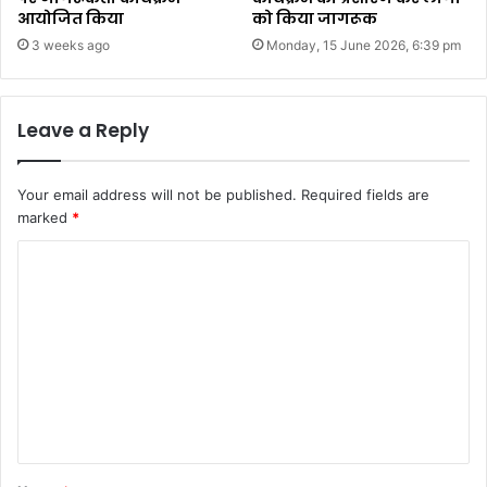
आयोजित किया
को किया जागरूक
3 weeks ago
Monday, 15 June 2026, 6:39 pm
Leave a Reply
Your email address will not be published.
Required fields are
marked
*
C
o
m
m
e
n
t
*