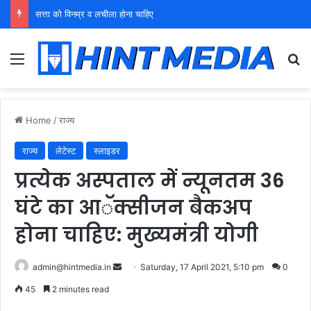
युवा शक्ति को पहचाने बूढ़ा नेतृत्व
Menu
Se
Home
/
राज्य
राज्य
लेटेस्ट
स्लाइडर
प्रत्येक अस्पताल में न्यूनतम 36
घंटे का आॅक्सीजन बैकअप
होना चाहिए: मुख्यमंत्री योगी
Send
admin@hintmedia.in
Saturday, 17 April 2021, 5:10 pm
0
an
45
2 minutes read
email