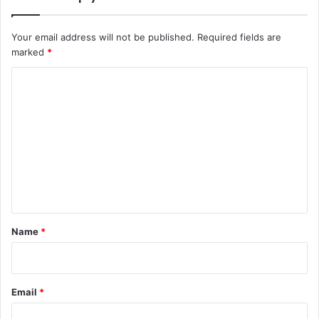
Your email address will not be published.
Required fields are
marked
*
C
o
m
m
e
n
t
*
Name
*
Email
*