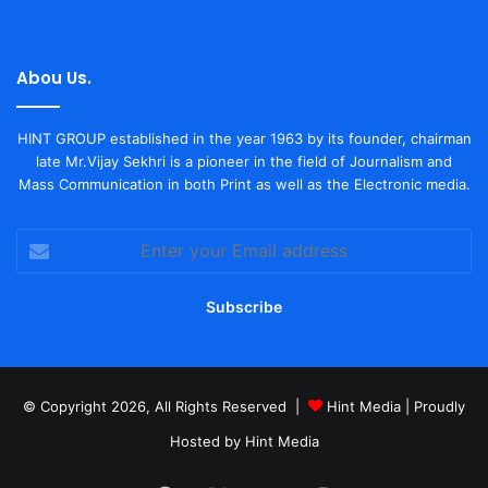
Abou Us.
HINT GROUP established in the year 1963 by its founder, chairman
late Mr.Vijay Sekhri is a pioneer in the field of Journalism and
Mass Communication in both Print as well as the Electronic media.
Enter
your
Email
address
© Copyright 2026, All Rights Reserved |
Hint Media
| Proudly
Hosted by
Hint Media