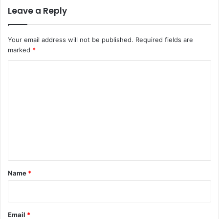
Leave a Reply
Your email address will not be published.
Required fields are
marked
*
C
o
m
m
e
n
t
*
Name
*
Email
*