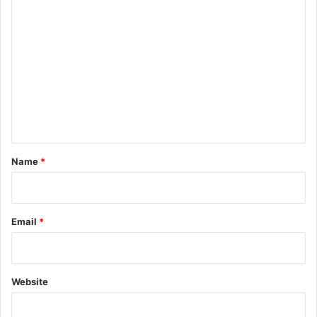
C
o
m
m
e
n
t
*
Name
*
Email
*
Website