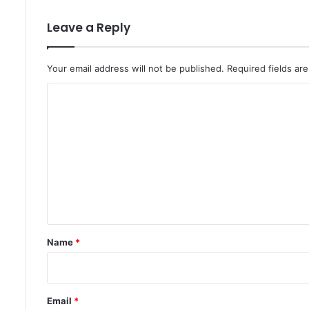
Leave a Reply
Your email address will not be published.
Required fields a
C
o
m
m
e
n
t
*
Name
*
Email
*