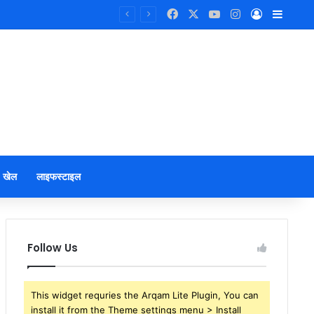
Facebook
X
YouTube
Instagram
Log In
Sideb
खेल
लाइफस्टाइल
Follow Us
This widget requries the Arqam Lite Plugin, You can
install it from the Theme settings menu > Install