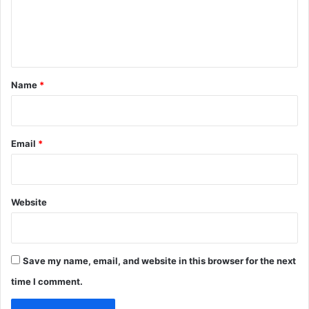
e
n
t
*
Name
*
Email
*
Website
Save my name, email, and website in this browser for the next
time I comment.