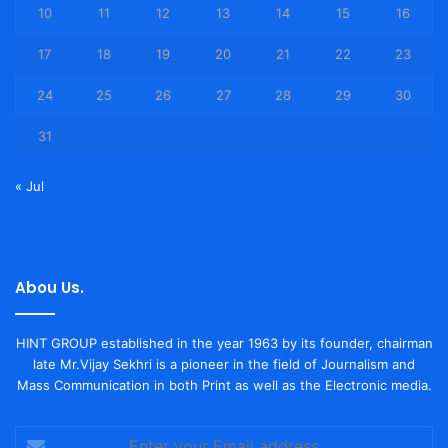
10
11
12
13
14
15
16
17
18
19
20
21
22
23
24
25
26
27
28
29
30
31
« Jul
Abou Us.
HINT GROUP established in the year 1963 by its founder, chairman
late Mr.Vijay Sekhri is a pioneer in the field of Journalism and
Mass Communication in both Print as well as the Electronic media.
Enter