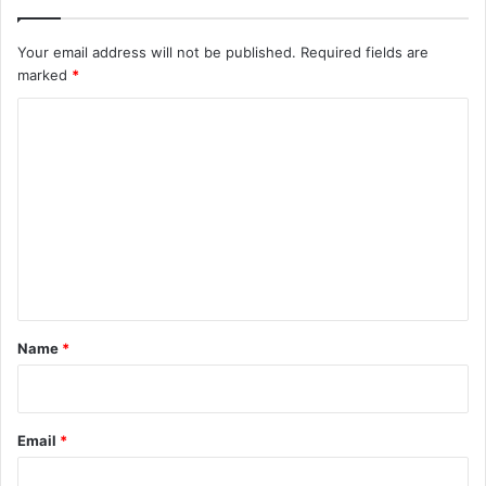
Your email address will not be published.
Required fields are
marked
*
C
o
m
m
e
n
t
*
Name
*
Email
*