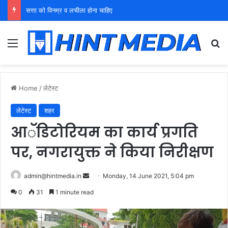
युवा शक्ति को पहचाने बूढ़ा नेतृत्व
Menu
Se
Home
/
लेटेस्ट
लेटेस्ट
शहर
आॅडिटोरियम का कार्य प्रगति
पर, नगरायुक्त ने किया निरीक्षण
Send
admin@hintmedia.in
Monday, 14 June 2021, 5:04 pm
an
0
31
1 minute read
email