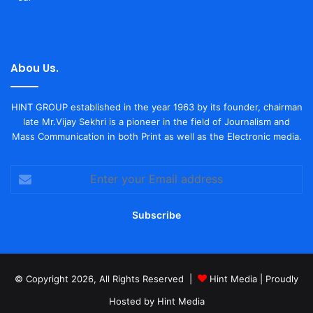
Abou Us.
HINT GROUP established in the year 1963 by its founder, chairman
late Mr.Vijay Sekhri is a pioneer in the field of Journalism and
Mass Communication in both Print as well as the Electronic media.
Enter
your
Email
address
© Copyright 2026, All Rights Reserved |
Hint Media
| Proudly
Hosted by
Hint Media