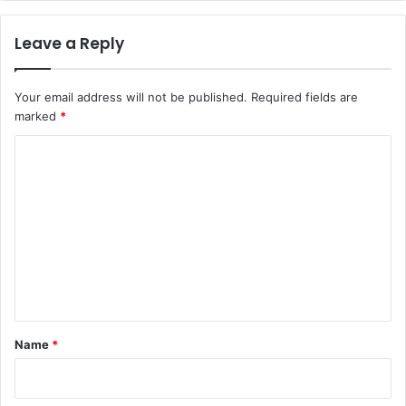
Leave a Reply
Your email address will not be published.
Required fields are
marked
*
C
o
m
m
e
n
t
*
Name
*